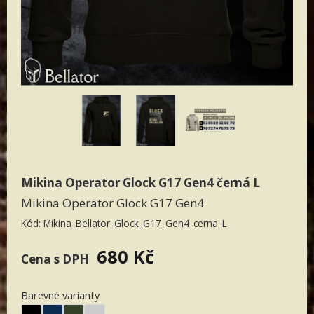
Patriot textil
Designovky od Bellatoru
Týmová trika
Paracord
Doprodej
Dámská
Pánská
Mikina Operator Glock G17 Gen4 černá L
Mikina Operator Glock G17 Gen4
Kód:
Mikina_Bellator_Glock_G17_Gen4_cerna_L
680 Kč
Cena s DPH
Barevné varianty