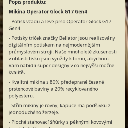
Popis produktu:
Mikina Operator Glock G17 Gen4
- Potisk vzadu a levé prso Operator Glock G17
Gen4
- Potisky triček značky Bellator jsou realizovány
digitálním potiskem na nejmodernějším
průmyslovém stroji. Naše mnoholeté zkušenosti
v oblasti tisku jsou využity k tomu, abychom
Vám nabídli super designy v co nejvyšší možné
kvalitě.
- Kvalitní mikina z 80% předeprané česané
prstencové bavlny a 20% recyklovaného
polyesteru.
- Střih mikiny je rovný, kapuce má podšívku z
jednoduchého žerzeje.
- Ploché stahovací šňůrky s pěknými kovovými