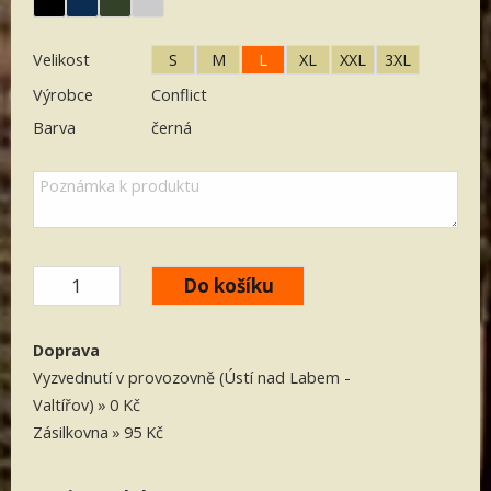
Velikost
S
M
L
XL
XXL
3XL
Výrobce
Conflict
Barva
černá
Doprava
Vyzvednutí v provozovně (Ústí nad Labem -
Valtířov)
0 Kč
Zásilkovna
95 Kč