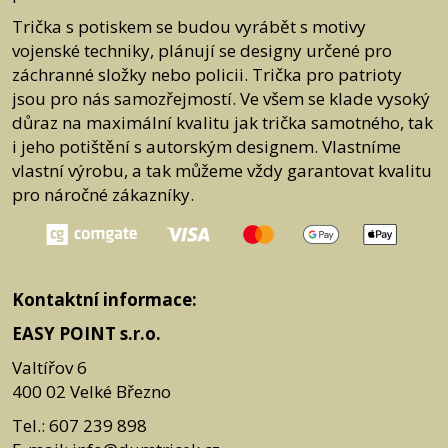
Trička s potiskem se budou vyrábět s motivy
Jak postupovat
Napište nám na e-mail:
info@dumtricek
.cz nebo (pro případně
vojenské techniky, plánují se designy určené pro
problémové účty, které by nám mohly spadnout do spamu)
záchranné složky nebo policii. Trička pro patrioty
info@easypoint.cz
Můžete nám zavolat na tel. č. 775 568 015 v pracovní době 7:00 - 15:30,
jsou pro nás samozřejmostí. Ve všem se klade vysoký
mimo tuto dobu můžete volat na
důraz na maximální kvalitu jak trička samotného, tak
tel. č. 607 239 898.
i jeho potištění s autorským designem. Vlastníme
Při kontaktu se domluvíme na následujícím postupu
ODEŠLETE PRODUKT ZPĚT NA DODACÍ ADRESU.
vlastní výrobu, a tak můžeme vždy garantovat kvalitu
Do balíku vložte fakturu nebo její kopii a napište text, který se jasně týká
pro náročné zákazníky.
důvodu výměny, vrácení nebo reklamace (případně je také možné si
stáhnout níže
Formulář pro uplatnění reklamace nebo Formulář pro
odstoupení od smlouvy).
U vrácení nebo výměny zboží kupující zašle nebo předá prodávajícímu
zpět bez zbytečného odkladu, nejpozději do čtrnácti (14) dnů od
odstoupení od smlouvy.
Kontaktní informace:
U reklamace je ze zákona lhůtu 30 dní ode dne vyzvednutí zásilky, ale
vše se snažíme vyřešit co nejrychleji.
EASY POINT s.r.o.
Ke stažení:
Formulář pro odstoupení od smlouvy
Valtířov 6
Formulář pro uplatnění reklamace
Poučení o právu na odstoupení od smlouvy
400 02 Velké Březno
Tel.: 607 239 898