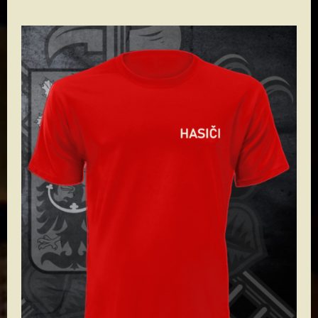
Conflict Mikiny a polokošile
Conflict warrior trička
Conflict Doprodej triček
Conflict tactical Art Trika
Conflict Mikiny a polokošile
Conflict Doprodej triček
Bellator produkty
Textil pro operátory
Textil pro IZS
Armáda
Hasiči
Policie
Vězeňská služba