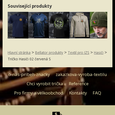
Související produkty
>
>
>
>
Hlavní stránka
Bellator produkty
Textil pro IZS
Hasiči
Tričko Hasiči 02 červená S
o-nas-pribeh-znacky
zakazkova-vyroba-textilu
Chci vyrobit trička
Reference
Pro firmy a velkoobchod
Kontakty
FAQ