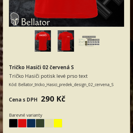
Patriot textil
Designovky od Bellatoru
Týmová trika
Paracord
Doprodej
Dámská
Tričko Hasiči 02 červená S
Pánská
Tričko Hasiči potisk levé prso text
Kód:
Bellator_tricko_Hasici_predek_design_02_cervena_S
290 Kč
Cena s DPH
Barevné varianty