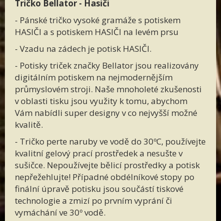
Tričko
Bellator -
Hasiči
- Pánské tričko vysoké gramáže s potiskem
HASIČI a s potiskem HASIČI na levém prsu
- Vzadu na zádech je potisk HASIČI.
- Potisky triček značky Bellator jsou realizovány
digitálním potiskem na nejmodernějším
průmyslovém stroji. Naše mnoholeté zkušenosti
v oblasti tisku jsou využity k tomu, abychom
Vám nabídli super designy v co nejvyšší možné
kvalitě.
- Tričko perte naruby ve vodě do 30ºC, používejte
kvalitní gelový prací prostředek a nesušte v
sušičce. Nepoužívejte bělicí prostředky a potisk
nepřežehlujte! Případné obdélníkové stopy po
finální úpravě potisku jsou součástí tiskové
technologie a zmizí po prvním vyprání či
vymáchání ve 30º vodě.