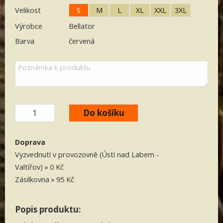
Velikost
S
M
L
XL
XXL
3XL
Výrobce
Bellator
Barva
červená
Doprava
Vyzvednutí v provozovně (Ústí nad Labem -
Valtířov)
0 Kč
Zásilkovna
95 Kč
Popis produktu: