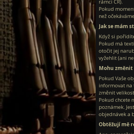
rámci ČR).
Pokud momentál
než očekáváme.
Jak se mám sta
Když si pořídíte
Pokud má texti
otočit jej nar
vyžehlit (ani n
Mohu změnit n
Pokud Vaše obj
informovat na 
změnit velikost
Pokud chcete n
poznámek. Jest
objednávek a b
Obtěžují mě r