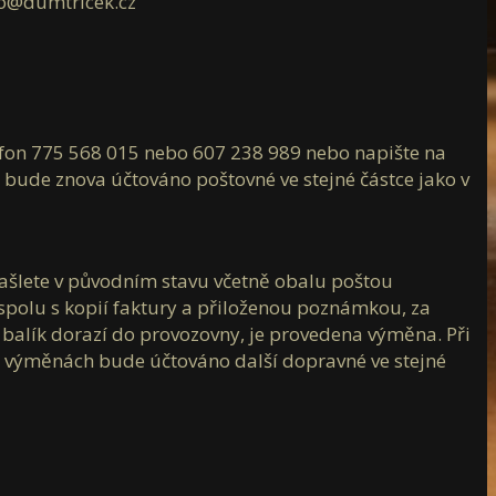
fo@dumtricek.cz
elefon 775 568 015 nebo 607 238 989 nebo napište na
bude znova účtováno poštovné ve stejné částce jako v
zašlete v původním stavu včetně obalu poštou
polu s kopií faktury a přiloženou poznámkou, za
ám balík dorazí do provozovny, je provedena výměna. Při
ch výměnách bude účtováno další dopravné ve stejné