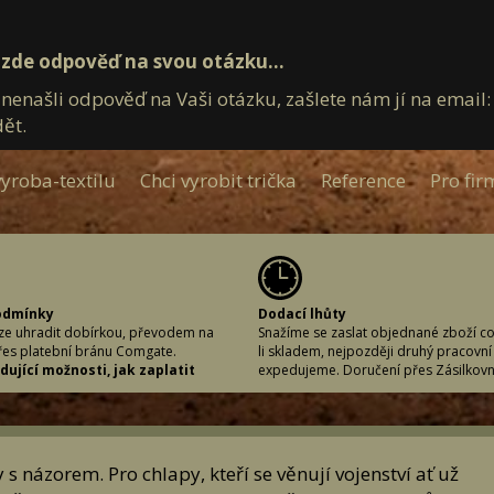
zde odpověď na svou otázku...
 nenašli odpověď na Vaši otázku, zašlete nám jí na emai
ět.
yroba-textilu
Chci vyrobit trička
Reference
Pro fir
odmínky
Dodací lhůty
lze uhradit dobírkou, převodem na
Snažíme se zaslat objednané zboží co 
řes platební bránu Comgate.
li skladem, nejpozději druhý pracovní
ující možnosti, jak zaplatit
expedujeme. Doručení přes Zásilkov
zboží
obvykle lhůtu doručení následující pr
bírku při využití dopravce Zásilkovna.
po vyřízení Vaší objednávky.
em na účet: 7364517002/5500, jako
Dodací lhůty závisí na Vámi prefero
ymbol použijte číslo své objednávky.
způsobu doručení a čase, kdy objedná
cí Comgate (platební brána).
Pokud je objednávka učiněna v praco
s názorem. Pro chlapy, kteří se věnují vojenství ať už
t nelze!
zhruba do 12:00, zasíláme Vám objed