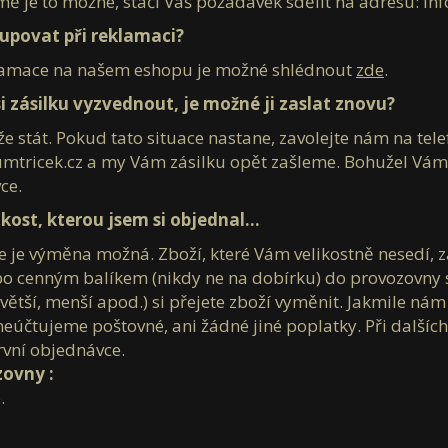
ě je to možné, stačí Váš požadavek sdělit na adresu: in
upovat při reklamaci?
amace na našem eshopu je možné shlédnout
zde
.
i zásilku vyzvednout, je možné ji zaslat znovu?
ůže stát. Pokud tato situace nastane, zavolejte nám na t
mtricek.cz a my Vám zásilku opět zašleme. Bohužel Vám 
ce.
kost, kterou jsem si objednal...
 je výměna možná. Zboží, které Vám velikostně nesedí, 
 cenným balíkem (nikdy ne na dobírku) do provozovny s
(větší, menší apod.) si přejete zboží vyměnit. Jakmile n
eúčtujeme poštovné, ani žádné jiné poplatky. Při další
rvní objednávce.
ovny :
.