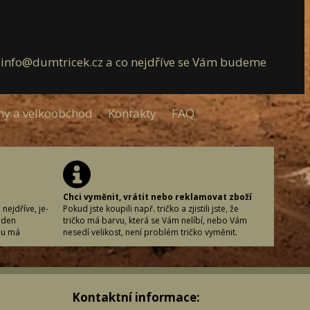
l: info@dumtricek.cz a co nejdříve se Vám budeme
my a velkoobchod
Kontakty
FAQ
Chci vyměnit, vrátit nebo reklamovat zboží
nejdříve, je-
Pokud jste koupili např. tričko a zjistili jste, že
 den
tričko má barvu, která se Vám nelíbí, nebo Vám
nu má
nesedí velikost, není problém tričko vyměnit.
acovní den
U každého produktu máte návod, co považujeme
vaném
za nepoužitelný produkt.
vku učiníte.
(Vypraný, vyžehlený, navoněný produkt, defekt
vní den
vytvořený nakupujícím, jiné jasně zřetelné vady,
Kontaktní informace:
nané zboží v
které zavinil nakupující buď neopatrností nebo