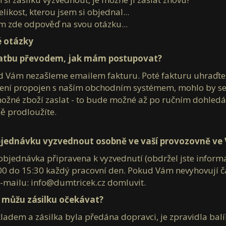
likost, kterou jsem si objednal...
m zde odpověď na svou otázku...
é otázky
latbu převodem, jak mám postupovat?
d Vám nezašleme emailem fakturu. Poté fakturu uhraďte
není propojen s naším obchodním systémem, mohlo by se s
né zboží zaslat - to bude možné až po ručním dohledání
ně prodloužíte.
bjednávku vyzvednout osobně ve vaší provozovně ve 
bjednávka připravena k vyzvednutí (obdržel jste informačn
00 do 15:30 každý pracovní den. Pokud Vám nevyhovují č
e-mailu: info@dumtricek.cz domluvit.
 můžu zásilku očekávat?
kladem a zásilka byla předána dopravci, je zpravidla bal