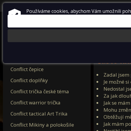
přihlásit se
+420 724 738 198
Používáme cookies, abychom Vám umožnili pohod
Nová trička Conflict 2025
Často kl
Conflict čepice
Zadal jsem
Conflict doplňky
Je možné si
Nedostal js
Conflict trička české téma
Za jak dlou
Conflict warrior trička
Jak se mám s
Mohu změnit
Conflict tactical Art Trika
Obtěžují mě
Jak mám pos
Conflict Mikiny a polokošile
Nestihl jsem