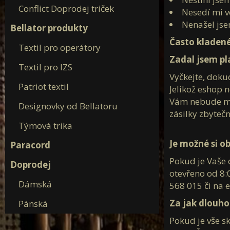
Conflict Doprodej triček
Nesedí mi ve
Nenašel jse
Bellator produkty
Často kladen
Textil pro operátory
Zadal jsem p
Textil pro IZS
Vyčkejte, doku
Patriot textil
Jelikož eshop 
Vám nebude mož
Designovky od Bellatoru
zásilky zbyteč
Týmová trika
Je možné si o
Paracord
Pokud je Vaše o
Doprodej
otevřeno od 8:
Dámská
568 015 či na 
Za jak dlouho
Pánská
Pokud je vše s