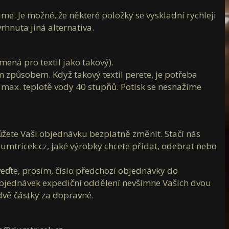
. Je možné, že některé položky se vyskladní rychleji
nuta jiná alternativa.
namená pro textil jako takový).
 způsobem. Když takový textil perete, je potřeba
o max. teplotě vody 40 stupňů. Potisk se nesnažíme
žete Vaši objednávku bezplatně změnit. Stačí nás
mtricek.cz, jaké výrobky chcete přidat, odebrat nebo
ďte, prosím, číslo předchozí objednávky do
 objednávek expediční oddělení nevšimne Vašich dvou
dvě částky za dopravné.