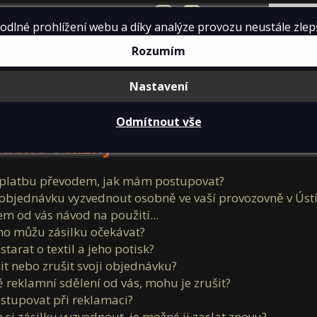
info@dumtricek.cz
lné prohlížení webu a díky analýze provozu neustále zlepšo
Rozumím
Conflict
Bellator produkty
Pa
Nastavení
Nová trička Conflict 2025
Textil pro operátory
Dámská
Pánská
Textil pr
Conf
Odmítnout vše
Conflict doplňky
Patriot textil
Designovky od B
Conflict trič
adené otázky
Conflict warrior trička
Týmová trika
 platbu převodem, jak mám postupovat?
 objednávku vyzvednout osobně ve vaší provozovně v Ús
Conflict tactical Art Trika
em od vás návod na použití...
ho můžu zásilku očekávat?
Conflict Mikiny a polokošile
tarat o textil a jeho potisk?
 nebo zrušit svoji objednávku?
Conflict Doprodej triček
 reklamní sdělení od vás, mohu je zrušit?
tupovat při reklamaci?
 si zásilku vyzvednout, je možné ji zaslat znovu?