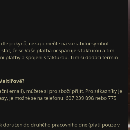
 dle pokynů, nezapomeňte na variabilní symbol.
tát, že se Vaše platba nespáruje s fakturou a tím
 platby a spojení s fakturou. Tím si dodací termín
Valtířově?
í email), můžete si pro zboží přijít. Pro zákazníky je
asy, je možné se na telefonu: 607 239 898 nebo 775
ík doručen do druhého pracovního dne (platí pouze v