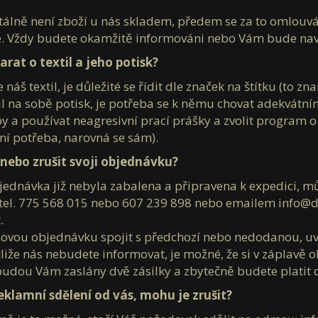
ně není zboží u nás skladem, předem se za to omlouváme
 Vždy budete okamžitě informováni nebo Vám bude navrh
rat o textil a jeho potisk?
 náš textil, je důležité se řídit dle značek na štítku (to z
l na sobě potisk, je potřeba se k němu chovat adekvátním
uby a používat neagresivní prací prášky a zvolit program 
ení potřeba, narovná se sám).
ebo zrušit svoji objednávku?
ednávka již nebyla zabalena a připravena k expedici, mů
tel. 775 568 015 nebo 607 239 898 nebo emailem info@du
.
ovou objednávku spojit s předchozí nebo nedodanou, uve
liže nás nebudete informovat, je možné, že si v záplavě
udou Vám zaslány dvě zásilky a zbytečně budete platit 
eklamní sdělení od vás, mohu je zrušit?