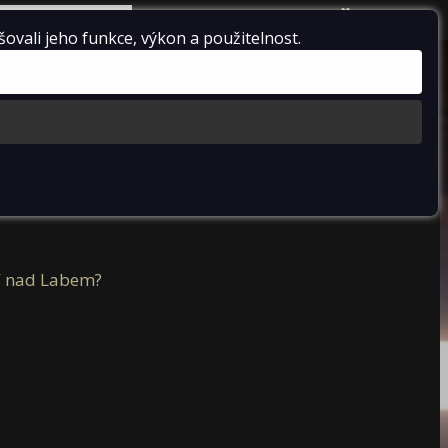
košík je prázdný
vali jeho funkce, výkon a použitelnost.
racord
Doprodej
o IZS
lict čepice
ellatoru
ka české téma
tí nad Labem?