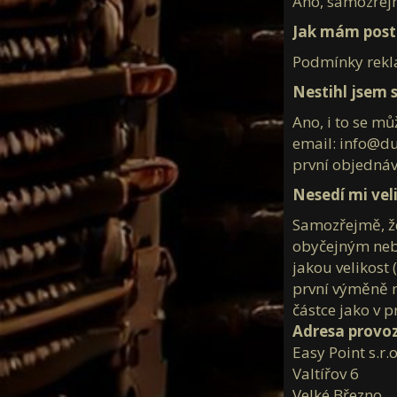
Ano, samozřejm
Jak mám post
Podmínky rekl
Nestihl jsem s
Ano, i to se m
email: info@du
první objednáv
Nesedí mi veli
Samozřejmě, že
obyčejným nebo
jakou velikost 
první výměně n
částce jako v p
Adresa provoz
Easy Point s.r.o
Valtířov 6
Velké Březno