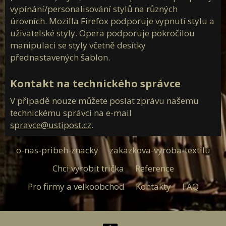
Doprodej
vypínání/personalisování stylů na různých
Dámská
úrovních. Mozilla Firefox podporuje vypnutí stylu a
uživatelské styly. Opera podporuje pokročilou
Pánská
manipulaci se styly včetně desítky
přednastavených šablon.
Kontakt na technického správce
V případě nouze můžete poslat zprávu našemu
technickému správci na e-mail
spravce@ustipost.cz
.
o-nas-pribeh-znacky
zakazkova-vyroba-textilu
Chci vyrobit trička
Reference
Pro firmy a velkoobchod
Kontakty
FAQ