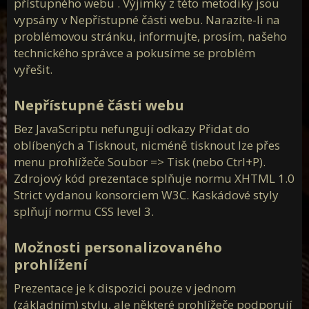
přístupného webu . Výjimky z této metodiky jsou
Conflict Mikiny a polokošile
vypsány v Nepřístupné části webu. Narazíte-li na
Conflict warrior trička
problémovou stránku, informujte, prosím, našeho
Conflict Doprodej triček
Conflict tactical Art Trika
technického správce a pokusíme se problém
vyřešit.
Conflict Mikiny a polokošile
Conflict Doprodej triček
Nepřístupné části webu
Bellator produkty
Bez JavaScriptu nefungují odkazy Přidat do
oblíbených a Tisknout, nicméně tisknout lze přes
Textil pro operátory
menu prohlížeče Soubor => Tisk (nebo Ctrl+P).
Zdrojový kód prezentace splňuje normu XHTML 1.0
Textil pro IZS
Strict vydanou konsorciem W3C. Kaskádové styly
Patriot textil
splňují normu CSS level 3.
Designovky od Bellatoru
Možnosti personalizovaného
Týmová trika
prohlížení
Paracord
Prezentace je k dispozici pouze v jednom
(základním) stylu, ale některé prohlížeče podporují