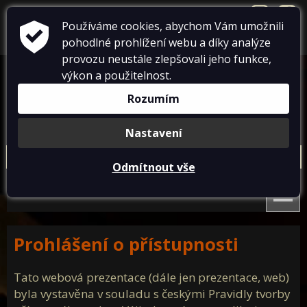
přihlásit se
+420 724 738 198
info@dumtricek.cz
Používáme cookies, abychom Vám umožnili
pohodlné prohlížení webu a díky analýze
košík je prázdný
provozu neustále zlepšovali jeho funkce,
výkon a použitelnost.
Rozumím
Nastavení
Conflict
Bellator produkty
Paracord
Doprodej
Odmítnout vše
Nová trička Conflict 2025
Textil pro operátory
Dámská
Pánská
Textil pro IZS
Conflict čepice
Conflict doplňky
Patriot textil
Designovky od Bellatoru
Conflict trička české téma
Nová trička Conflict 2025
Prohlášení o přístupnosti
Conflict warrior trička
Týmová trika
Conflict čepice
Conflict doplňky
Tato webová prezentace (dále jen prezentace, web)
Conflict tactical Art Trika
byla vystavěna v souladu s českými Pravidly tvorby
Conflict trička české téma