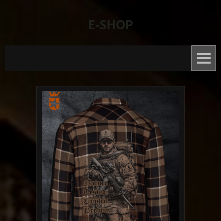
E-SHOP
Nová trička Conflict 2025
Conflict čepice
Conflict doplňky
Conflict trička české téma
Conflict warrior trička
Conflict tactical Art Trika
Conflict Mikiny a polokošile
Conflict Doprodej triček