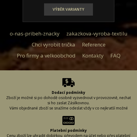
o-nas-pribeh-znacky
zakazkova-vyroba-textilu
Chci vyrobit trička
Reference
Pro firmy a velkoobchod
Kontakty
FAQ
Dodací podmínky
Zboží je možné si po dohodě osobně vyzvednout v provozovně, nechat
si ho zaslat Zásilkovnou.
Vámi objednané zboží se snažíme odeslat vždy v co nejkratší možné
době, aby bylo zboží u Vás včas. Abychom to mohli zajistit, je důležité,
abyste při vyplňování dodacích údajů řádně vyplnili požadované
informace. (Může se stát, že napíšete špatně adresu či uděláte chybu ve
svém příjmení a zboží nelze doručit.) Proto si, prosím, vyplněné údaje
Platební podmínky
vždy zkontrolujte, aby se předešlo případnému zbytečnému zdržení či
Cenu zboží lze uhradit dobírkou, převodem na účet nebo přes platební