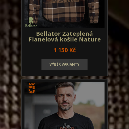
Bellator produkty
Textil pro operátory
Textil pro IZS
Bellator Zateplená
Patriot textil
Flanelová košile Nature
Tested
Designovky od Bellatoru
1 150 Kč
Týmová trika
Paracord
Doprodej
Dámská
Pánská