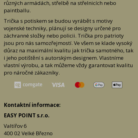
různých armádách, střelbě na střelnicích nebo
Valtířov 6
paintballu.
400 02 Velké Březno
Trička s potiskem se budou vyrábět s motivy
Jak postupovat
Napište nám na e-mail:
info@dumtricek
.cz nebo (pro případně
vojenské techniky, plánují se designy určené pro
problémové účty, které by nám mohly spadnout do spamu)
záchranné složky nebo policii. Trička pro patrioty
info@easypoint.cz
Můžete nám zavolat na tel. č. 775 568 015 v pracovní době 7:00 - 15:30,
jsou pro nás samozřejmostí. Ve všem se klade vysoký
mimo tuto dobu můžete volat na
důraz na maximální kvalitu jak trička samotného, tak
tel. č. 607 239 898.
i jeho potištění s autorským designem. Vlastníme
Při kontaktu se domluvíme na následujícím postupu
ODEŠLETE PRODUKT ZPĚT NA DODACÍ ADRESU.
vlastní výrobu, a tak můžeme vždy garantovat kvalitu
Do balíku vložte fakturu nebo její kopii a napište text, který se jasně týká
pro náročné zákazníky.
důvodu výměny, vrácení nebo reklamace (případně je také možné si
stáhnout níže
Formulář pro uplatnění reklamace nebo Formulář pro
odstoupení od smlouvy).
U vrácení nebo výměny zboží kupující zašle nebo předá prodávajícímu
zpět bez zbytečného odkladu, nejpozději do čtrnácti (14) dnů od
odstoupení od smlouvy.
Kontaktní informace:
U reklamace je ze zákona lhůtu 30 dní ode dne vyzvednutí zásilky, ale
vše se snažíme vyřešit co nejrychleji.
EASY POINT s.r.o.
Ke stažení:
Formulář pro odstoupení od smlouvy
Valtířov 6
Formulář pro uplatnění reklamace
Poučení o právu na odstoupení od smlouvy
400 02 Velké Březno