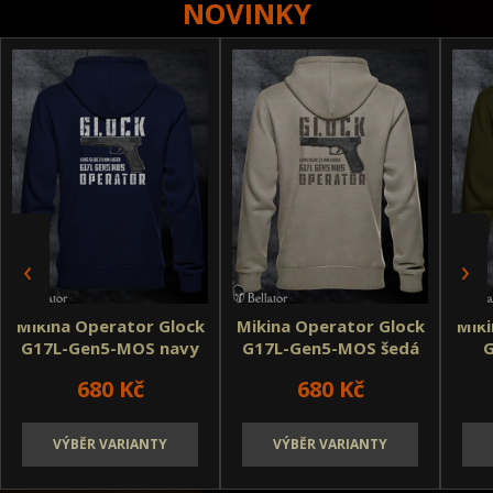
NOVINKY
Conflict Mikiny a polokošile
Conflict Doprodej triček
Mikina Operator Glock
Mikina Operator Glock
Miki
G17L-Gen5-MOS navy
G17L-Gen5-MOS šedá
světlá
680 Kč
680 Kč