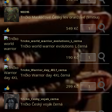
903395
Tričko Maskáčové Český lev oranžové (limitka)
549 Kč
Tricko_world_warrior_evolutions_L_cerna
Tričko world warrior evolutions L černá
190 Kč
Tricko_Warrior_day_4XL1_cerna
Tričko Warrior day 4XL černá
299 Kč
Tricko_Cesky_vojak_cerna
Tričko Český voják černá