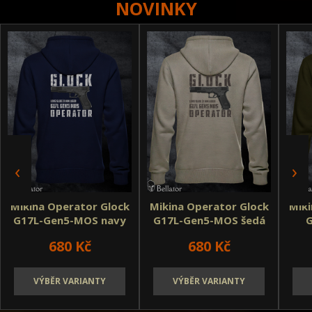
NOVINKY
Conflict Mikiny a polokošile
Conflict Doprodej triček
Mikina Operator Glock
Mikina Operator Glock
Miki
G17L-Gen5-MOS navy
G17L-Gen5-MOS šedá
světlá
680 Kč
680 Kč