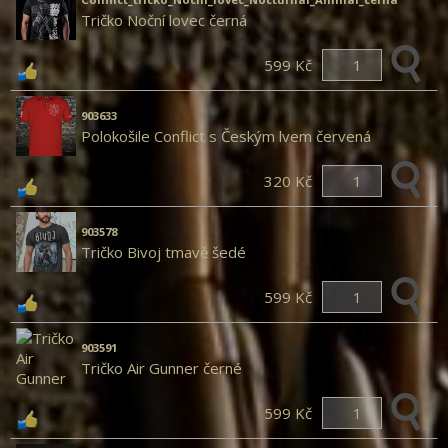
Tričko Noční lovec černá
599 Kč
903633
Polokošile Conflict s Českým lvem červená
320 Kč
903578
Tričko Bivoj tmavě šedé
599 Kč
903591
Tričko Air Gunner černé
599 Kč