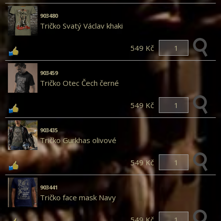
903480
Tričko Svatý Václav khaki
549 Kč
903459
Tričko Otec Čech černé
549 Kč
903435
Tričko Gurkhas olivové
549 Kč
903441
Tričko face mask Navy
549 Kč