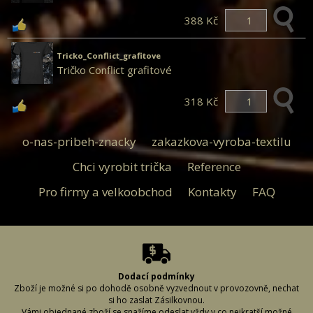
388 Kč
Tricko_Conflict_grafitove
Tričko Conflict grafitové
318 Kč
o-nas-pribeh-znacky
zakazkova-vyroba-textilu
Chci vyrobit trička
Reference
Pro firmy a velkoobchod
Kontakty
FAQ
Dodací podmínky
Zboží je možné si po dohodě osobně vyzvednout v provozovně, nechat
si ho zaslat Zásilkovnou.
Vámi objednané zboží se snažíme odeslat vždy v co nejkratší možné