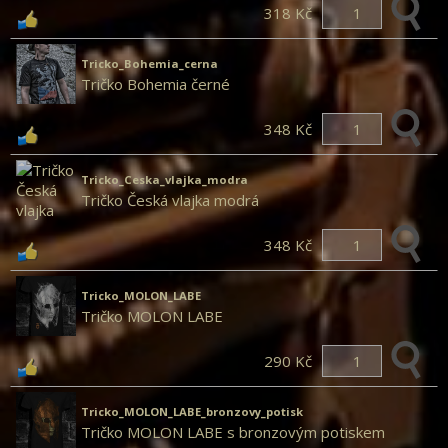
318 Kč
Tricko_Bohemia_cerna
Tričko Bohemia černé
348 Kč
Tricko_Ceska_vlajka_modra
Tričko Česká vlajka modrá
348 Kč
Tricko_MOLON_LABE
Tričko MOLON LABE
290 Kč
Tricko_MOLON_LABE_bronzovy_potisk
Tričko MOLON LABE s bronzovým potiskem