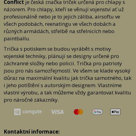
Conflict
je česká značka triček určená pro chlapy s
náhodně.)
Gočárova třída 1754 / 48b, Hradec Králové
Zpravidla vše měníme bez potíží, protože jsme nikdy nic nemuseli řešit
názorem. Pro chlapy, kteří se věnují vojenství ať už
E-mail:
platby-podpora@comgate.cz
či dokazovat a vše probíhalo v pořádku pro obě strany. :-)
Tel:
+420 228 224 267
profesionálně nebo je to jejich záliba, airsoftu ve
všech podobách, reenatingu ve všech dobách a
Produkt odeslat na adresu
Easy Point s.r.o.
různých armádách, střelbě na střelnicích nebo
Valtířov 6
paintballu.
400 02 Velké Březno
Trička s potiskem se budou vyrábět s motivy
Jak postupovat
Napište nám na e-mail:
info@dumtricek
.cz nebo (pro případně
vojenské techniky, plánují se designy určené pro
problémové účty, které by nám mohly spadnout do spamu)
záchranné složky nebo policii. Trička pro patrioty
info@easypoint.cz
Můžete nám zavolat na tel. č. 775 568 015 v pracovní době 7:00 - 15:30,
jsou pro nás samozřejmostí. Ve všem se klade vysoký
mimo tuto dobu můžete volat na
důraz na maximální kvalitu jak trička samotného, tak
tel. č. 607 239 898.
i jeho potištění s autorským designem. Vlastníme
Při kontaktu se domluvíme na následujícím postupu
ODEŠLETE PRODUKT ZPĚT NA DODACÍ ADRESU.
vlastní výrobu, a tak můžeme vždy garantovat kvalitu
Do balíku vložte fakturu nebo její kopii a napište text, který se jasně týká
pro náročné zákazníky.
důvodu výměny, vrácení nebo reklamace (případně je také možné si
stáhnout níže
Formulář pro uplatnění reklamace nebo Formulář pro
odstoupení od smlouvy).
U vrácení nebo výměny zboží kupující zašle nebo předá prodávajícímu
zpět bez zbytečného odkladu, nejpozději do čtrnácti (14) dnů od
odstoupení od smlouvy.
Kontaktní informace:
U reklamace je ze zákona lhůtu 30 dní ode dne vyzvednutí zásilky, ale