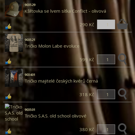
903529
Kšiltovka se lvem síťka Conflict - olivová
290 Kč
903521
Tričko Molon Labe evoluce
599 Kč
903401
Tričko majitelé českých kvérů černá
318 Kč
903501
Tričko S.A.S. old school olivové
380 Kč