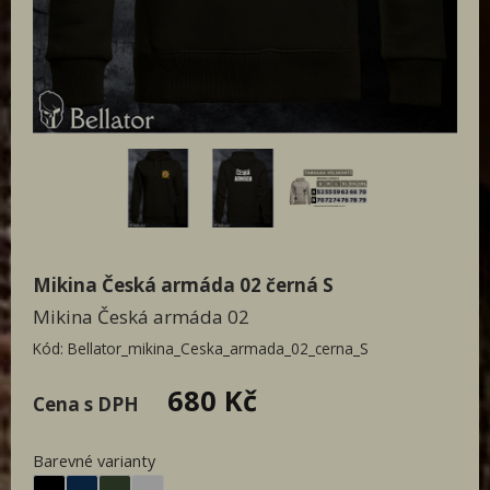
Patriot textil
Designovky od Bellatoru
Týmová trika
Paracord
Doprodej
Dámská
Pánská
Mikina Česká armáda 02 černá S
Mikina Česká armáda 02
Kód:
Bellator_mikina_Ceska_armada_02_cerna_S
680 Kč
Cena s DPH
Barevné varianty