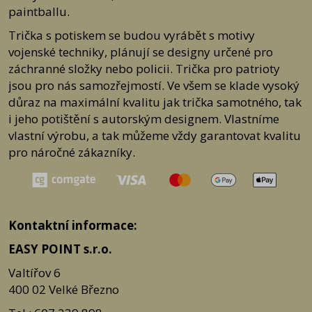
paintballu.
400 02 Velké Březno
Trička s potiskem se budou vyrábět s motivy
Jak postupovat
Napište nám na e-mail:
info@dumtricek
.cz nebo (pro případně
vojenské techniky, plánují se designy určené pro
problémové účty, které by nám mohly spadnout do spamu)
záchranné složky nebo policii. Trička pro patrioty
info@easypoint.cz
Můžete nám zavolat na tel. č. 775 568 015 v pracovní době 7:00 - 15:30,
jsou pro nás samozřejmostí. Ve všem se klade vysoký
mimo tuto dobu můžete volat na
důraz na maximální kvalitu jak trička samotného, tak
tel. č. 607 239 898.
i jeho potištění s autorským designem. Vlastníme
Při kontaktu se domluvíme na následujícím postupu
ODEŠLETE PRODUKT ZPĚT NA DODACÍ ADRESU.
vlastní výrobu, a tak můžeme vždy garantovat kvalitu
Do balíku vložte fakturu nebo její kopii a napište text, který se jasně týká
pro náročné zákazníky.
důvodu výměny, vrácení nebo reklamace (případně je také možné si
stáhnout níže
Formulář pro uplatnění reklamace nebo Formulář pro
odstoupení od smlouvy).
U vrácení nebo výměny zboží kupující zašle nebo předá prodávajícímu
zpět bez zbytečného odkladu, nejpozději do čtrnácti (14) dnů od
odstoupení od smlouvy.
Kontaktní informace:
U reklamace je ze zákona lhůtu 30 dní ode dne vyzvednutí zásilky, ale
vše se snažíme vyřešit co nejrychleji.
EASY POINT s.r.o.
Ke stažení:
Formulář pro odstoupení od smlouvy
Valtířov 6
Formulář pro uplatnění reklamace
Poučení o právu na odstoupení od smlouvy
400 02 Velké Březno