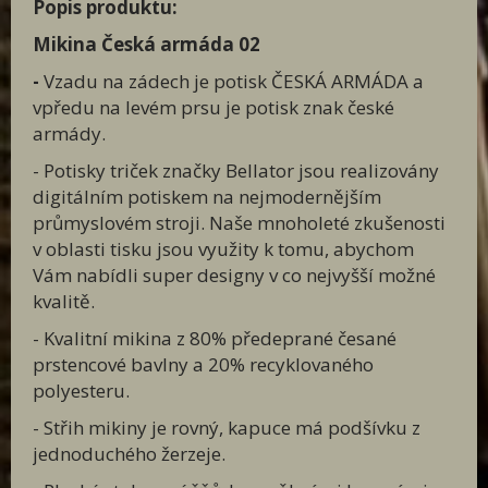
Popis produktu:
Mikina Česká armáda 02
-
Vzadu na zádech je potisk ČESKÁ ARMÁDA a
vpředu na levém prsu je potisk znak české
armády.
- Potisky triček značky Bellator jsou realizovány
digitálním potiskem na nejmodernějším
průmyslovém stroji. Naše mnoholeté zkušenosti
v oblasti tisku jsou využity k tomu, abychom
Vám nabídli super designy v co nejvyšší možné
kvalitě.
- Kvalitní mikina z 80% předeprané česané
prstencové bavlny a 20% recyklovaného
polyesteru.
- Střih mikiny je rovný, kapuce má podšívku z
jednoduchého žerzeje.