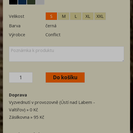
Velikost
S
M
L
XL
XXL
Barva
černá
Výrobce
Conflict
Doprava
Vyzvednutí v provozovně (Ústí nad Labem -
Valtířov)
0 Kč
Zásilkovna
95 Kč