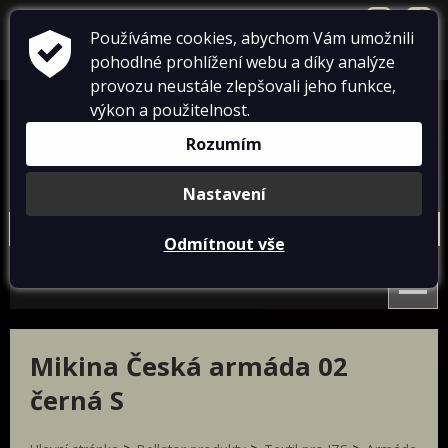
přihlásit se
+420 724 738 198
info@dumtricek.cz
Používáme cookies, abychom Vám umožnili
pohodlné prohlížení webu a díky analýze
košík je prázdný
provozu neustále zlepšovali jeho funkce,
výkon a použitelnost.
Rozumím
Nastavení
Conflict
Bellator produkty
Paracord
Doprodej
Odmítnout vše
Nová trička Conflict 2025
Textil pro operátory
Dámská
Pánská
Textil pro IZS
Conflict čepice
Conflict doplňky
Patriot textil
Designovky od Bellatoru
Conflict trička české téma
Nová trička Conflict 2025
Mikina Česká armáda 02
Conflict warrior trička
Týmová trika
Conflict čepice
černá S
Conflict doplňky
Conflict tactical Art Trika
Conflict trička české téma