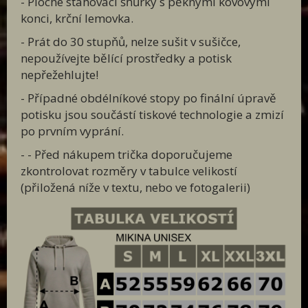
- Ploché stahovací šňůrky s pěknými kovovými
konci, krční lemovka.
- Prát do 30 stupňů, nelze sušit v sušičce,
nepoužívejte bělící prostředky a potisk
nepřežehlujte!
- Případné obdélníkové stopy po finální úpravě
potisku jsou součástí tiskové technologie a zmizí
po prvním vyprání.
- - Před nákupem trička doporučujeme
zkontrolovat rozměry v tabulce velikostí
(přiložená níže v textu, nebo ve fotogalerii)