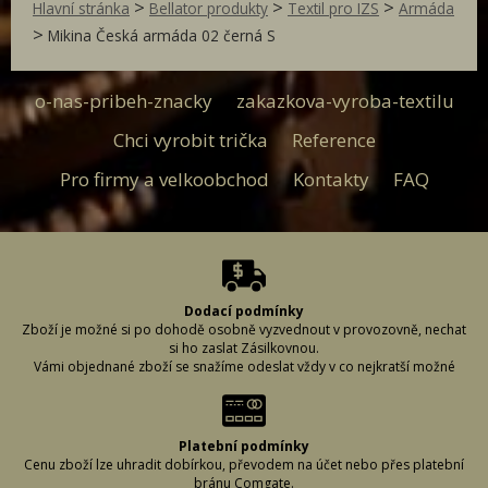
>
>
>
Hlavní stránka
Bellator produkty
Textil pro IZS
Armáda
>
Mikina Česká armáda 02 černá S
o-nas-pribeh-znacky
zakazkova-vyroba-textilu
Chci vyrobit trička
Reference
Pro firmy a velkoobchod
Kontakty
FAQ
Dodací podmínky
Zboží je možné si po dohodě osobně vyzvednout v provozovně, nechat
si ho zaslat Zásilkovnou.
Vámi objednané zboží se snažíme odeslat vždy v co nejkratší možné
době, aby bylo zboží u Vás včas. Abychom to mohli zajistit, je důležité,
abyste při vyplňování dodacích údajů řádně vyplnili požadované
informace. (Může se stát, že napíšete špatně adresu či uděláte chybu ve
svém příjmení a zboží nelze doručit.) Proto si, prosím, vyplněné údaje
Platební podmínky
vždy zkontrolujte, aby se předešlo případnému zbytečnému zdržení či
Cenu zboží lze uhradit dobírkou, převodem na účet nebo přes platební
vrácení Vaší zásilky.
bránu Comgate.