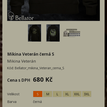
Patriot textil
Designovky od Bellatoru
Týmová trika
Paracord
Doprodej
Dámská
Mikina Veterán černá S
Pánská
Mikina Veterán
Kód:
Bellator_mikina_Veteran_cerna_S
680 Kč
Cena s DPH
Velikost
S
M
L
XL
XXL
3XL
Barva
černá