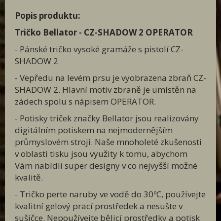
Popis produktu:
Tričko
Bellator -
CZ-SHADOW 2 OPERATOR
- Pánské tričko vysoké gramáže s pistolí CZ-
SHADOW 2
- Vepředu na levém prsu je vyobrazena zbraň CZ-
SHADOW 2. Hlavní motiv zbraně je umístěn na
zádech spolu s nápisem OPERATOR.
- Potisky triček značky Bellator jsou realizovány
digitálním potiskem na nejmodernějším
průmyslovém stroji. Naše mnoholeté zkušenosti
v oblasti tisku jsou využity k tomu, abychom
Vám nabídli super designy v co nejvyšší možné
kvalitě.
- Tričko perte naruby ve vodě do 30ºC, používejte
kvalitní gelový prací prostředek a nesušte v
sušičce. Nepoužívejte bělicí prostředky a potisk