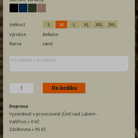
Velikost
S
M
L
XL
XXL
3XL
Výrobce
Bellator
Barva
sand
Doprava
Vyzvednutí v provozovně (Ústí nad Labem -
Valtířov)
0 Kč
Zásilkovna
95 Kč