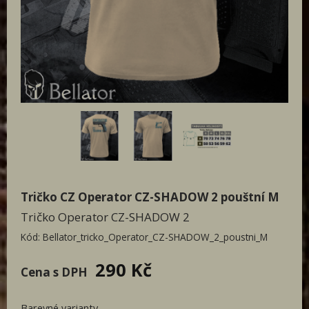
Glock operator
Ostatní operator
Textil pro IZS
Patriot textil
Designovky od Bellatoru
Týmová trika
Paracord
Doprodej
Tričko CZ Operator CZ-SHADOW 2 pouštní M
Dámská
Tričko Operator CZ-SHADOW 2
Pánská
Kód:
Bellator_tricko_Operator_CZ-SHADOW_2_poustni_M
290 Kč
Cena s DPH
Barevné varianty