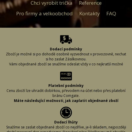
Chci vyrobit trička
Reference
Pro firmy a velkoobchod
Kontakty
FAQ
Dodací podmínky
Zboží je možné si po dohodě osobně vyzvednout v provozovně, nechat
si ho zaslat Zásilkovnou.
Vámi objednané zboží se snažíme odeslat vždy v co nejkratší možné
době, aby bylo zboží u Vás včas. Abychom to mohli zajistit, je důležité,
abyste při vyplňování dodacích údajů řádně vyplnili požadované
informace. (Může se stát, že napíšete špatně adresu či uděláte chybu ve
svém příjmení a zboží nelze doručit.) Proto si, prosím, vyplněné údaje
Platební podmínky
vždy zkontrolujte, aby se předešlo případnému zbytečnému zdržení či
Cenu zboží lze uhradit dobírkou, převodem na účet nebo přes platební
vrácení Vaší zásilky.
bránu Comgate.
Jak je uvedeno v záložkách platební podmínky a dodací lhůty, způsob
Máte následující možnosti, jak zaplatit objednané zboží
doručení i jeho cenu volíte sami. V případě volby platby převodem Vám
Platba na dobírku při využití dopravce Zásilkovna.
zboží zasíláme ihned po připsání částky na náš účet.
Platba předem na účet: 7364517002/5500, jako variabilní symbol
Ceny dopravy
použijte číslo své objednávky.
Při volbě doručení Zásilkovnou 95,- Kč
Platba pomocí Comgate (platební brána).
Dodací lhůty
Při osobním odběru zaplatíte cenu zboží předem na účet, vyzvednutí je
Hotově platit nelze!
Snažíme se zaslat objednané zboží co nejdříve, je-li skladem, nejpozději
zdarma.
Ceny