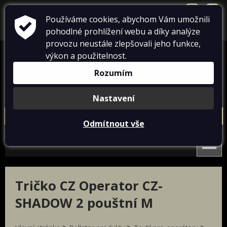
přihlásit se
+420 724 738 198
info@dumtricek.cz
Používáme cookies, abychom Vám umožnili
pohodlné prohlížení webu a díky analýze
košík je prázdný
provozu neustále zlepšovali jeho funkce,
výkon a použitelnost.
Rozumím
Nastavení
Conflict
Bellator produkty
Paracord
Doprodej
Odmítnout vše
Nová trička Conflict 2025
Textil pro operátory
Dámská
Pánská
Textil pro IZS
Conflict čepice
Conflict doplňky
Patriot textil
Designovky od Bellatoru
Conflict trička české téma
Nová trička Conflict 2025
Tričko CZ Operator CZ-
Conflict warrior trička
Týmová trika
Conflict čepice
SHADOW 2 pouštní M
Conflict doplňky
Conflict tactical Art Trika
Conflict trička české téma