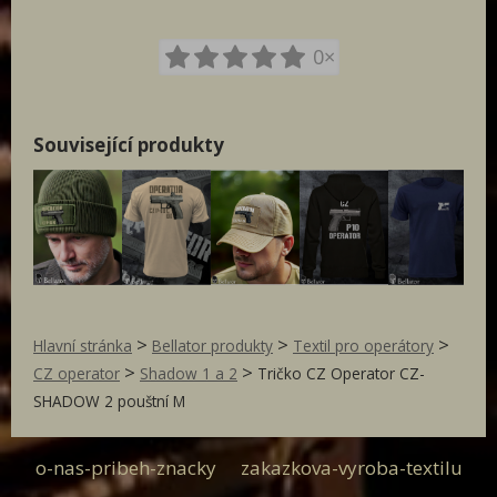
0×
Související produkty
>
>
>
Hlavní stránka
Bellator produkty
Textil pro operátory
>
>
CZ operator
Shadow 1 a 2
Tričko CZ Operator CZ-
SHADOW 2 pouštní M
o-nas-pribeh-znacky
zakazkova-vyroba-textilu