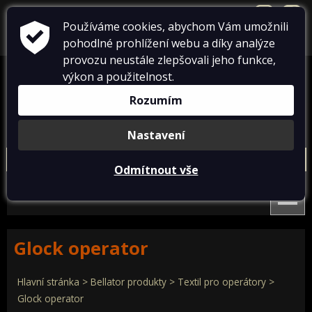
přihlásit se
+420 724 738 198
info@dumtricek.cz
Používáme cookies, abychom Vám umožnili
pohodlné prohlížení webu a díky analýze
košík je prázdný
provozu neustále zlepšovali jeho funkce,
výkon a použitelnost.
Rozumím
Nastavení
Conflict
Bellator produkty
Paracord
Doprodej
Odmítnout vše
Nová trička Conflict 2025
Textil pro operátory
Dámská
Pánská
Textil pro IZS
Conflict čepice
Conflict doplňky
Patriot textil
Designovky od Bellatoru
Conflict trička české téma
Nová trička Conflict 2025
Glock operator
Conflict warrior trička
Týmová trika
Conflict čepice
Conflict doplňky
Hlavní stránka
>
Bellator produkty
>
Textil pro operátory
>
Conflict tactical Art Trika
Glock operator
Conflict trička české téma