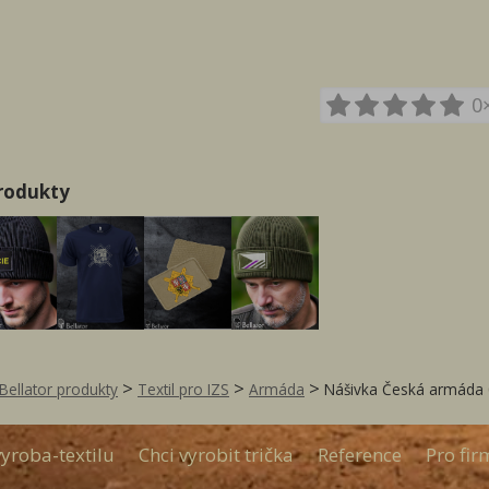
0
produkty
>
>
>
Bellator produkty
Textil pro IZS
Armáda
Nášivka Česká armáda 
yroba-textilu
Chci vyrobit trička
Reference
Pro fir