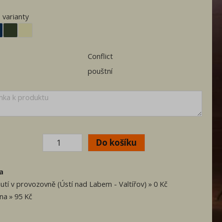
 varianty
e
Conflict
pouštní
a
utí v provozovně (Ústí nad Labem - Valtířov)
0 Kč
vna
95 Kč