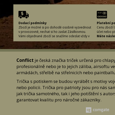
Dodací podmínky
Platební p
Zboží je možné si po dohodě osobně vyzvednout
Cenu zboží 
v provozovně, nechat si ho zaslat Zásilkovnou.
účet nebo p
Vámi objednané zboží se snažíme odeslat vždy v
Máte násled
co nejkratší možné době, aby bylo zboží u Vás
objednané 
včas. Abychom to mohli zajistit, je důležité, abyste
Platba na do
při vyplňování dodacích údajů řádně vyplnili
Platba před
požadované informace. (Může se stát, že napíšete
variabilní s
špatně adresu či uděláte chybu ve svém příjmení
Platba pomo
Conflict
je česká značka triček určená pro chlapy 
a zboží nelze doručit.) Proto si, prosím, vyplněné
Hotově plati
profesionálně nebo je to jejich záliba, airsoftu
údaje vždy zkontrolujte, aby se předešlo
Ceny
případnému zbytečnému zdržení či vrácení Vaší
Při platbě 
armádách, střelbě na střelnicích nebo paintballu
zásilky.
počítejte s 
Jak je uvedeno v záložkách platební podmínky a
dopravné.
Trička s potiskem se budou vyrábět s motivy voj
dodací lhůty, způsob doručení i jeho cenu volíte
Při platbě 
nebo policii. Trička pro patrioty jsou pro nás s
sami. V případě volby platby převodem Vám
cena zvolené
jak trička samotného, tak i jeho potištění s au
zboží zasíláme ihned po připsání částky na náš
Při platbě 
účet.
účtována pou
garantovat kvalitu pro náročné zákazníky.
Ceny dopravy
Poskytovat
Při volbě doručení Zásilkovnou 95,- Kč
Poskytovatel
Při osobním odběru zaplatíte cenu zboží předem
Comgate a.s
na účet, vyzvednutí je zdarma.