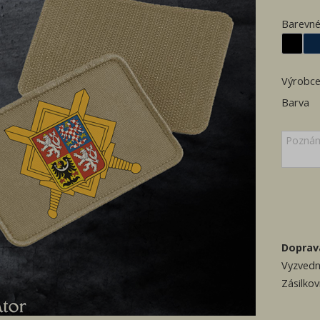
Barevné
Výrobc
Barva
Doprav
Vyzvedn
Zásilko