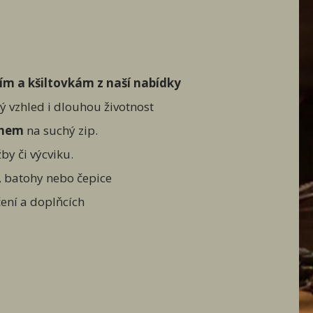
ím a kšiltovkám z naší nabídky
lý vzhled i dlouhou životnost
chem
na suchý zip.
by či výcviku.
y, batohy nebo čepice
ení a doplňcích