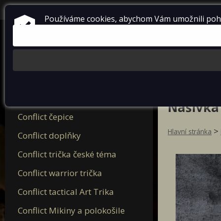
přihlásit se
+420 724 738 198
Používáme cookies, abychom Vám umožnili pohod
Nová trička Conflict 2025
Nášivka
Conflict čepice
>
Hlavní stránka
Conflict doplňky
Conflict trička české téma
Conflict warrior trička
Conflict tactical Art Trika
Conflict Mikiny a polokošile