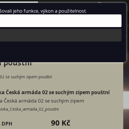
košík je prázdný
vali jeho funkce, výkon a použitelnost.
racord
Doprodej
o IZS
lict čepice
ellatoru
ka české téma
 pouštní
02 se suchým zipem pouštní
ka Česká armáda 02 se suchým zipem pouštní
a Česká armáda 02 se suchým zipem
ivka_Ceska_armada_02_poustni
90 Kč
s DPH