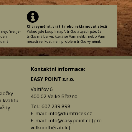
Chci vyměnit, vrátit nebo reklamovat zboží
nejdříve, je-
Pokud jste koupili např. tričko a zjistili jste, že
 den
tričko má barvu, která se Vám nelíbí, nebo Vám
nu má
nesedí velikost, není problém tričko vyměnit.
acovní den
U každého produktu máte návod, co považujeme
vaném
za nepoužitelný produkt.
vku učiníte.
(Vypraný, vyžehlený, navoněný produkt, defekt
vní den
vytvořený nakupujícím, jiné jasně zřetelné vady,
Kontaktní informace:
nané zboží v
které zavinil nakupující buď neopatrností nebo
oledne či
náhodně.)
EASY POINT s.r.o.
cí pracovní
Zpravidla vše měníme bez potíží, protože jsme
du spěcháte,
nikdy nic nemuseli řešit či dokazovat a vše
Valtířov 6
em
probíhalo v pořádku pro obě strany. :-)
složky
400 02 Velké Březno
jte nás
 kvalitu
 607 239 898
Produkt odeslat na adresu
Tel.: 607 239 898
 vždy
 Vám
Easy Point s.r.o.
ak zaslat.
Valtířov 6
E-mail: info@dumtricek.cz
mluvě
400 02 Velké Březno
E-mail: info@easypoint.cz (pro
Jak postupovat
velkoodběratele)
Napište nám na e-mail:
info@dumtricek
.cz nebo