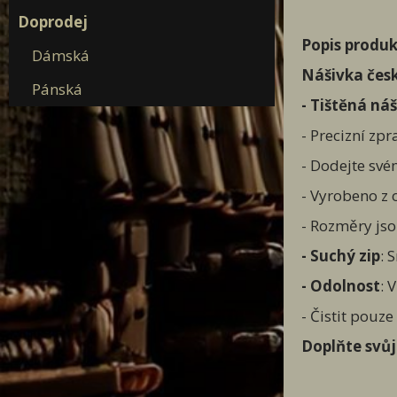
Doprodej
Popis produk
Dámská
Nášivka čes
Pánská
- Tištěná ná
- Precizní zp
- Dodejte své
- Vyrobeno z 
- Rozměry jso
- Suchý zip
: 
- Odolnost
: 
- Čistit pouz
Doplňte svůj