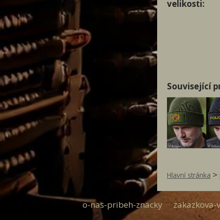
velikosti:
Související 
>
Hlavní stránka
o-nas-pribeh-znacky
zakazkova-v