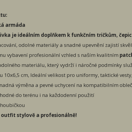
tu:
ká armáda
šivka je ideálním doplňkem k funkčním tričkům, čepic
racování, odolné materiály a snadné upevnění zajistí skvě
mu vybavení profesionální vzhled s naším kvalitním
pat
odolného materiálu, který vydrží i náročné podmínky služ
u 10x6,5 cm, Ideální velikost pro uniformy, taktické vest
Snadná výměna a pevné uchycení na kompatibilním obleč
Vhodné do terénu i na každodenní použití
e houbičkou
 outfit stylově a profesionálně!