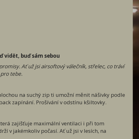
ď vidět, buď sám sebou
misy. Ať už jsi airsoftový válečník, střelec, co tráví
 pro tebe.
 plochou na suchý zip ti umožní měnit nášivky podle
ack zapínání. Prošívání v odstínu kšiltovky.
terá zajišťuje maximální ventilaci i při tom
í v jakémkoliv počasí. Ať už jsi v lesích, na