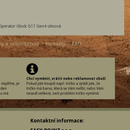
 Operator Glock G17 Gen4 olivová
my a velkoobchod
Kontakty
FAQ
Chci vyměnit, vrátit nebo reklamovat zboží
nejdříve, je-
Pokud jste koupili např. tričko a zjistili jste, že
 den
tričko má barvu, která se Vám nelíbí, nebo Vám
nu má
nesedí velikost, není problém tričko vyměnit.
acovní den
U každého produktu máte návod, co považujeme
vaném
za nepoužitelný produkt.
vku učiníte.
(Vypraný, vyžehlený, navoněný produkt, defekt
vní den
vytvořený nakupujícím, jiné jasně zřetelné vady,
Kontaktní informace:
nané zboží v
které zavinil nakupující buď neopatrností nebo
oledne či
náhodně.)