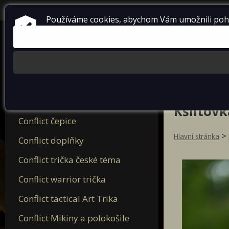
přihlásit se
+420 724 738 198
Používáme cookies, abychom Vám umožnili pohod
Nová trička Conflict 2025
Kšiltovk
Conflict čepice
>
Hlavní stránka
Conflict doplňky
Conflict trička české téma
Conflict warrior trička
Conflict tactical Art Trika
Conflict Mikiny a polokošile