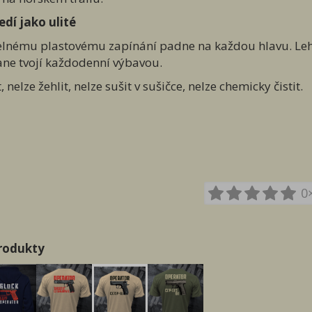
edí jako ulité
elnému plastovému zapínání padne na každou hlavu. Lehk
tane tvojí každodenní výbavou.
 nelze žehlit, nelze sušit v sušičce, nelze chemicky čistit.
0
produkty