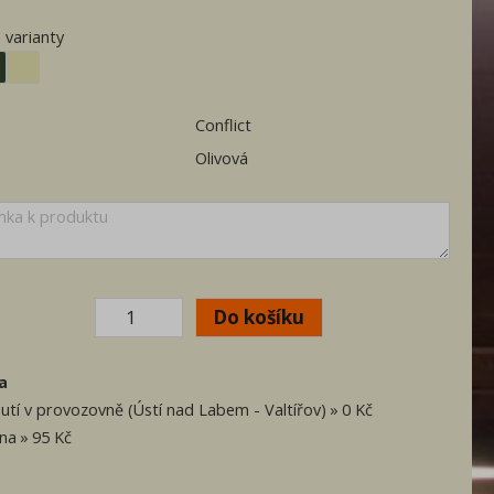
 varianty
e
Conflict
Olivová
a
utí v provozovně (Ústí nad Labem - Valtířov)
0 Kč
vna
95 Kč