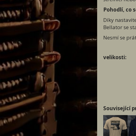
Pohodlí, co s
Díky nastavit
Bellator se s
Nesmí se prát,
velikosti:
Související 