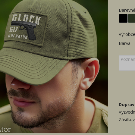
Barevné
Výrobc
Barva
Doprav
Vyzvedn
Zásilko