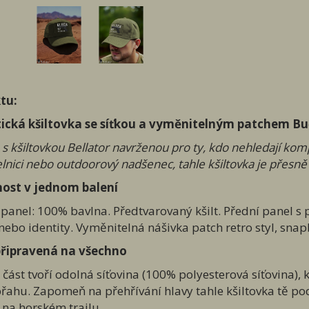
tu:
tická kšiltovka se síťkou a vyměnitelným patchem Bu
s kšiltovkou Bellator navrženou pro ty, kdo nehledají kompro
elnici nebo outdoorový nadšenec, tahle kšiltovka je přesně
nost v jednom balení
í panel: 100% bavlna. Předtvarovaný kšilt. Přední panel s
nebo identity. Vyměnitelná nášivka patch retro styl, snapb
připravená na všechno
část tvoří odolná síťovina (100% polyesterová síťovina), k
řahu. Zapomeň na přehřívání hlavy tahle kšiltovka tě podrž
o na horském trailu.