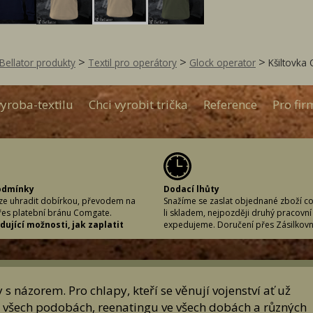
>
>
>
Bellator produkty
Textil pro operátory
Glock operator
Kšiltovka
yroba-textilu
Chci vyrobit trička
Reference
Pro fir
odmínky
Dodací lhůty
lze uhradit dobírkou, převodem na
Snažíme se zaslat objednané zboží co 
řes platební bránu Comgate.
li skladem, nejpozději druhý pracovní
ující možnosti, jak zaplatit
expedujeme. Doručení přes Zásilkov
zboží
obvykle lhůtu doručení následující pr
bírku při využití dopravce Zásilkovna.
po vyřízení Vaší objednávky.
em na účet: 7364517002/5500, jako
Dodací lhůty závisí na Vámi prefero
ymbol použijte číslo své objednávky.
způsobu doručení a čase, kdy objedná
cí Comgate (platební brána).
Pokud je objednávka učiněna v praco
s názorem. Pro chlapy, kteří se věnují vojenství ať už
t nelze!
zhruba do 12:00, zasíláme Vám objed
 ve všech podobách, reenatingu ve všech dobách a různých
ten samý den. Pakliže objednáte odp