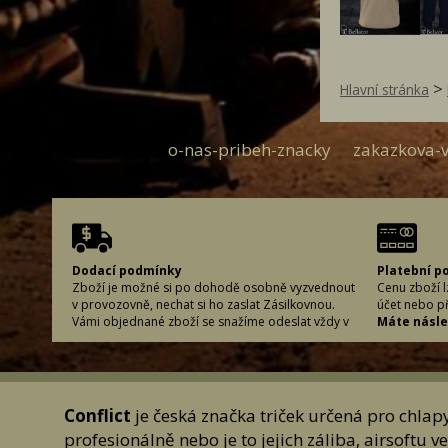
>
Hlavní stránka
o-nas-pribeh-znacky
zakazkova-v
Dodací podmínky
Platební p
Zboží je možné si po dohodě osobně vyzvednout
Cenu zboží 
v provozovně, nechat si ho zaslat Zásilkovnou.
účet nebo p
Vámi objednané zboží se snažíme odeslat vždy v
Máte násled
co nejkratší možné době, aby bylo zboží u Vás
objednané 
včas. Abychom to mohli zajistit, je důležité, abyste
Platba na do
při vyplňování dodacích údajů řádně vyplnili
Platba před
požadované informace. (Může se stát, že napíšete
variabilní s
špatně adresu či uděláte chybu ve svém příjmení
Platba pomo
Conflict
je česká značka triček určená pro chlapy 
a zboží nelze doručit.) Proto si, prosím, vyplněné
Hotově plati
profesionálně nebo je to jejich záliba, airsoftu
údaje vždy zkontrolujte, aby se předešlo
Ceny