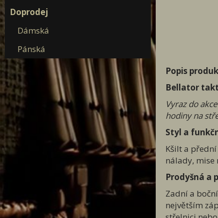
Doprodej
Dámská
Pánská
Popis produk
Bellator tak
Vyraz do akce 
hodiny na stř
Styl a funkč
Kšilt a předn
nálady, mise 
Prodyšná a 
Zadní a boční 
největším záp
střelnici neb