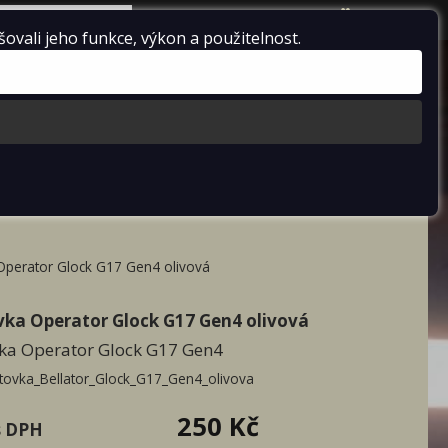
košík je prázdný
vali jeho funkce, výkon a použitelnost.
racord
Doprodej
o IZS
lict čepice
ellatoru
ka české téma
 Operator Glock G17 Gen4 olivová
vka Operator Glock G17 Gen4 olivová
vka Operator Glock G17 Gen4
ltovka_Bellator_Glock_G17_Gen4_olivova
250 Kč
s DPH