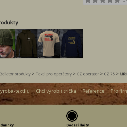
0
produkty
>
>
>
>
Bellator produkty
Textil pro operátory
CZ operator
CZ 75
Mik
yroba-textilu
Chci vyrobit trička
Reference
Pro fir
odmínky
Dodací lhůty