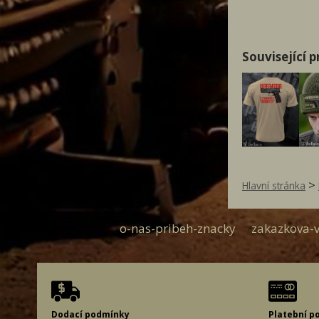
Související 
>
Hlavní stránka
o-nas-pribeh-znacky
zakazkova-v
Dodací podmínky
Platební p