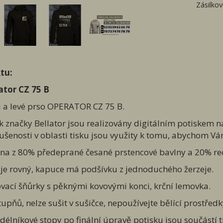
Zásilko
tu:
tor CZ 75 B
u a levé prso OPERATOR CZ 75 B.
ček značky Bellator jsou realizovány digitálním potiske
šenosti v oblasti tisku jsou využity k tomu, abychom Vám
kina z 80% předeprané česané prstencové bavlny a 20% re
y je rovný, kapuce má podšívku z jednoduchého žerzeje.
ovací šňůrky s pěknými kovovými konci, krční lemovka.
tupňů, nelze sušit v sušičce, nepoužívejte bělící prostřed
délníkové stopy po finální úpravě potisku jsou součástí t