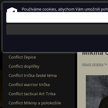
přihlásit se
+420 724 738 198
Používáme cookies, abychom Vám umožnili pohod
Nová trička Conflict 2025
Mikina O
Conflict čepice
>
Hlavní stránka
Conflict doplňky
Conflict trička české téma
Conflict warrior trička
Conflict tactical Art Trika
Conflict Mikiny a polokošile