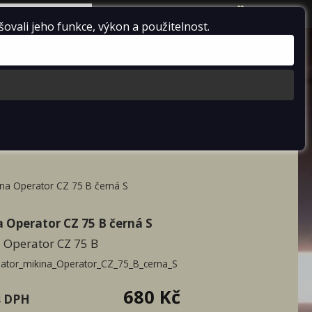
košík je prázdný
vali jeho funkce, výkon a použitelnost.
racord
Doprodej
o IZS
lict čepice
ellatoru
ka české téma
ina Operator CZ 75 B černá S
 Operator CZ 75 B černá S
 Operator CZ 75 B
lator_mikina_Operator_CZ_75_B_cerna_S
680 Kč
s DPH