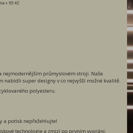
vna
95 Kč
m na nejmodernějším průmyslovém stroji. Naše
 nabídli super designy v co nejvyšší možné kvalitě.
cyklovaného polyesteru.
ky a potisk nepřežehlujte!
iskové technologie a zmizí po prvním vyprání.