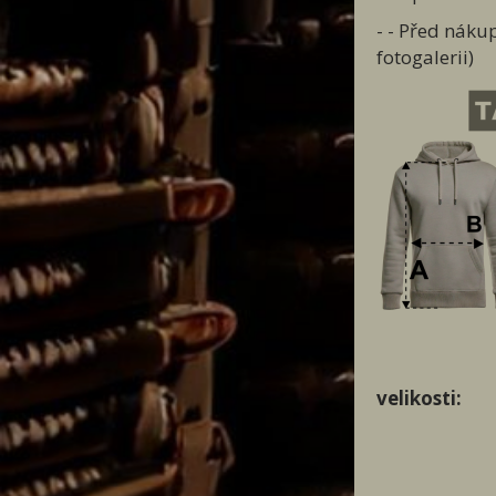
- - Před náku
fotogalerii)
velikosti: