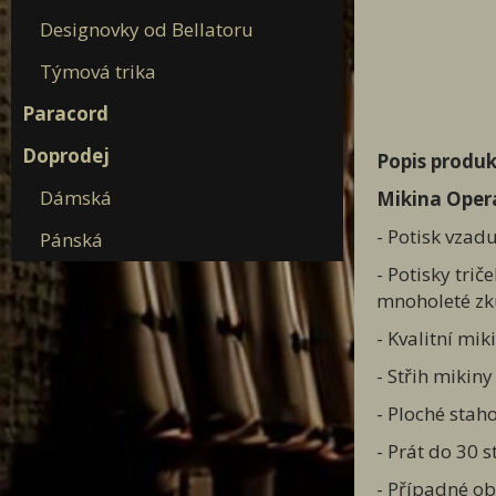
Designovky od Bellatoru
Týmová trika
Paracord
Doprodej
Popis produk
Dámská
Mikina Opera
- Potisk vzad
Pánská
- Potisky tri
mnoholeté zku
- Kvalitní mi
- Střih mikin
- Ploché stah
- Prát do 30 s
- Případné ob