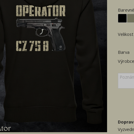
Barevné
Velikost
Barva
Výrobc
Doprav
Vyzvedn