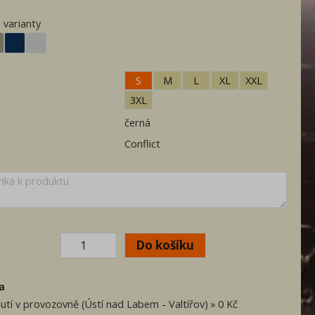
 varianty
S
M
L
XL
XXL
3XL
černá
e
Conflict
a
utí v provozovně (Ústí nad Labem - Valtířov)
0 Kč