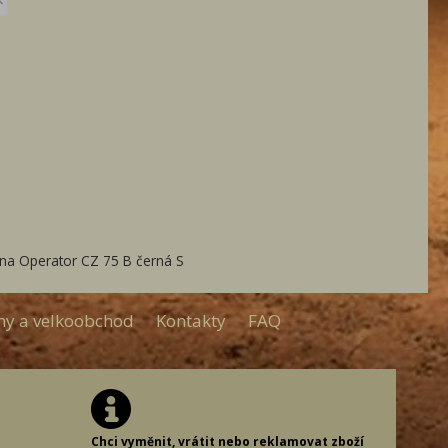
×
ina Operator CZ 75 B černá S
my a velkoobchod
Kontakty
FAQ
Chci vyměnit, vrátit nebo reklamovat zboží